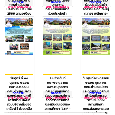
นโยบายแนวทาง
พฤศจิกายน 2565
กศน.ตำบลแม่ลาว
กิจกรรม :
กิจกรรม :
กิจกรรม :
การดำเนินงาน
บุคลากร
ร่วมประดับริ้วผ้า
สกร.ตำบลแม่ลาว
สกร.ตำบลแม่ลาว
สกร.ตำบลแม่ลาว
ประจำปีงบประมาณ
กศน.ตำบลแม่ลาว
อาคารและจัดโต๊ะหมู่
2566 ตามระเบียบ
ร่วมประดับผ้า
ถวายราชสักการะ
กระทรวงการคลัง
ระบายสำหรับ
ณ ห้องสมุด
ว่าด้วยการจัดซื้อจัด
ต้อนรับผู้แทน
ประชาชนอำเภอ
จ้างและการบ...
พระองค์ มาในการ
เชียงคำ จังหวัด
( ผู้เข้าชม : 1,548
บำเพ็ญพระกุศล
พะเยา...
คน)
ถวายผ้า...
( ผู้เข้าชม : 1,548
( ผู้เข้าชม : 1,548
คน)
คน)
วันศุกร์ ที่ ๒๘
ระหว่างวันที่
วันพุธ ที่ ๒๖ ตุลาคม
ตุลาคม ๒๕๖๕
๒๕-๒๖ ตุลาคม
๒๕๖๕ บุคลากร
เวลา ๑๕.๐๐ น.
๒๕๖๕ บุคลากร
กศน.ตำบลแม่ลาว
กศน.ตำบลแม่ลาว
กศน.ตำบลแม่ลาว
และตัวแทนนักศึกษา
กิจกรรม :
กิจกรรม :
กิจกรรม :
และหน่วยงานภาคี
ร่วมประชุมสรุปการ
เข้าร่วมกิจกรรม
สกร.ตำบลแม่ลาว
สกร.ตำบลแม่ลาว
สกร.ตำบลแม่ลาว
เครือข่ายในพื้นที่
จัดทำรายงานการ
"White Zone
ร่วมบริจาคสิ่งของ
ประเมินตนเองของ
สถานศึกษา
เครื่องใช้ ช่วยเหลือ
สถานศึกษา (Self –
กศน.ปลอดสารเสพ
หน่วยงาน สถาน
Assessment
ติด" ของสำนักงาน