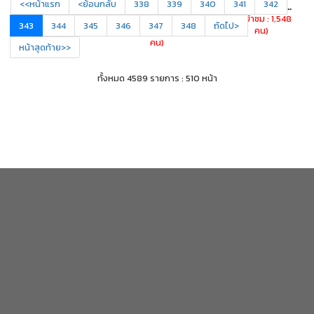
<<หน้าแรก
<ย้อนกลับ
338
339
340
341
342
ศึกษา ครูแ...
Report : SAR)
กศน.จังหวัดพะ...
( ผู้เข้าชม : 1,548
ประจ...
( ผู้เข้าชม : 1,548
343
344
345
346
347
348
ถัดไป>
คน)
( ผู้เข้าชม : 1,548
คน)
คน)
หน้าสุดท้าย>>
ทั้งหมด 4589 รายการ : 510 หน้า