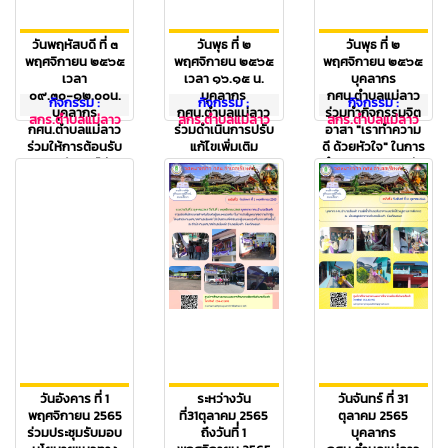
วันพฤหัสบดี ที่ ๓
วันพุธ ที่ ๒
วันพุธ ที่ ๒
พฤศจิกายน ๒๕๖๕
พฤศจิกายน ๒๕๖๕
พฤศจิกายน ๒๕๖๕
เวลา
เวลา ๑๖.๑๕ น.
บุคลากร
๐๙.๓๐-๑๒.๐๐น.
บุคลากร
กศน.ตำบลแม่ลาว
กิจกรรม :
กิจกรรม :
กิจกรรม :
บุคลากร
กศน.ตำบลแม่ลาว
ร่วมทำกิจกรรมจิต
สกร.ตำบลแม่ลาว
สกร.ตำบลแม่ลาว
สกร.ตำบลแม่ลาว
กศน.ตำบลแม่ลาว
ร่วมดำเนินการปรับ
อาสา "เราทำความ
ร่วมให้การต้อนรับ
แก้ไขเพิ่มเติม
ดี ด้วยหัวใจ" ในการ
นางคนึงนิตย์ วัน
รายงานการประเมิน
ทำความสะอาด ปรับ
นิตย์ ผู้อำนวยการ
ตนเองของสถาน
ภูมิทัศน์ ณ บริเวณ
สำนักงาน
ศึกษา(SAR) ปี
ศูนย์ กศน.อำเภอ...
กศน.จังหวัดพะ...
๒๕๖๕ ณ ห้อ...
( ผู้เข้าชม : 1,548
( ผู้เข้าชม : 1,548
( ผู้เข้าชม : 1,548
คน)
คน)
คน)
วันอังคาร ที่ 1
ระหว่างวัน
วันจันทร์ ที่ 31
พฤศจิกายน 2565
ที่31ตุลาคม 2565
ตุลาคม 2565
ร่วมประชุมรับมอบ
ถึงวันที่่ 1
บุคลากร