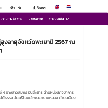
IL
มีเดีย
ล็อกอิน
ผลงานทางวิชาการ
Contact us
การประเมิน ITA
้สูงอายุจังหวัดพะเยาปี 2567 ณ
า
ายให้ นางสาวสมภร อินต๊ะสาร ตำแหน่งนักวิชาการ
ฏิบัติธรรม วัดศรีโคมคำพระอารามหลวง ตำบลเวียง