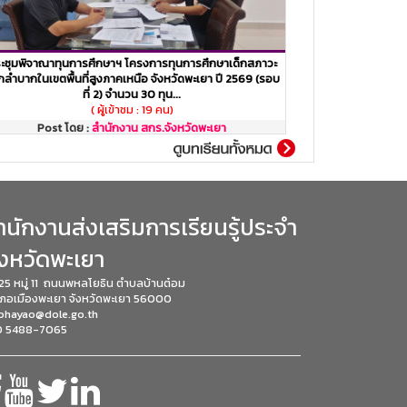
ะชุมพิจาณาทุนการศึกษาฯ โครงการทุนการศึกษาเด็กสภาวะ
ลำบากในเขตพื้นที่สูงภาคเหนือ จังหวัดพะเยา ปี 2569 (รอบ
ที่ 2) จำนวน 30 ทุน...
( ผู้เข้าชม : 19 คน)
Post โดย :
สำนักงาน สกร.จังหวัดพะเยา
ำนักงานส่งเสริมการเรียนรู้ประจำ
ังหวัดพะเยา
25 หมู่ 11 ถนนพหลโยธิน
ตำบลบ้านต๋อม
ภอเมืองพะเยา
จังหวัดพะเยา 56000
phayao@dole.go.th
 5488-7065