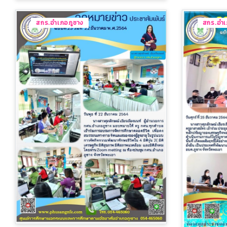
สกร.อำเภอภูซาง
สกร.อำเ