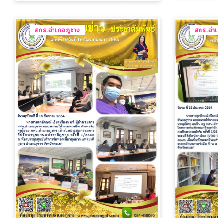
สกร.อำเภอภูซาง
สกร.อำเ