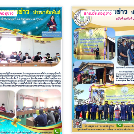
ภอภูซาง
สกร.อำเภอภูซาง