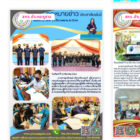
สกร.อำเภอภูซาง
สกร.อำเ