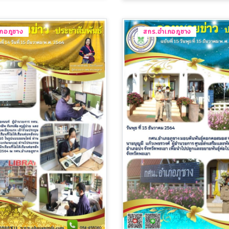
ภอภูซาง
สกร.อำเภอภูซาง