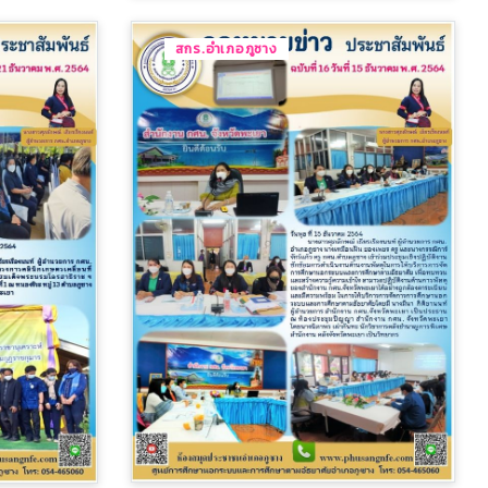
สกร.อำเภอภูซาง