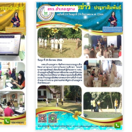
สกร.อำเภอภูซาง