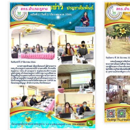
สกร.อำเภอภูซาง
สกร.อำเ