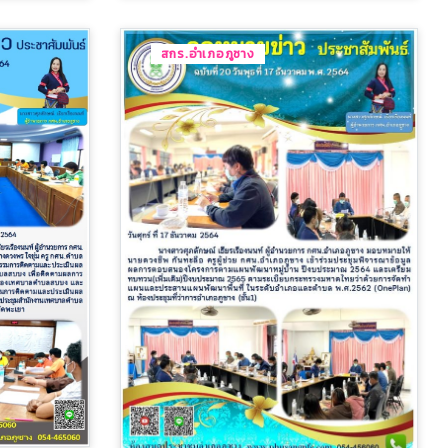
สกร.อำเภอภูซาง