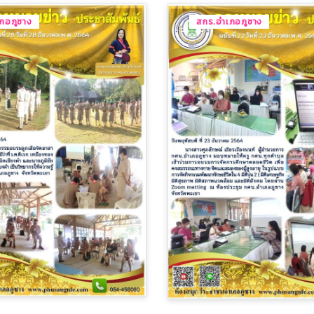
ภอภูซาง
สกร.อำเภอภูซาง