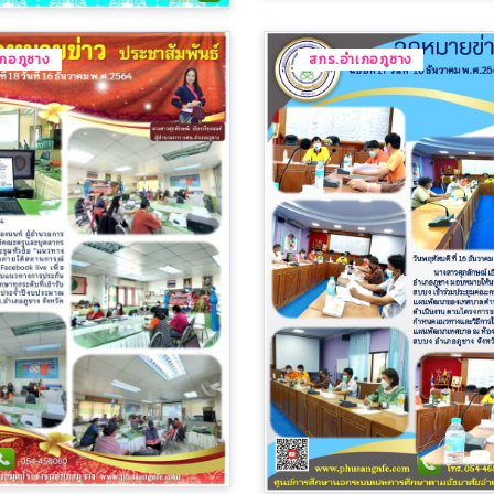
ภอภูซาง
สกร.อำเภอภูซาง