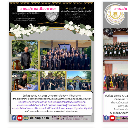
สกร.อำเภอเมืองพะเยา
สกร.อำเ