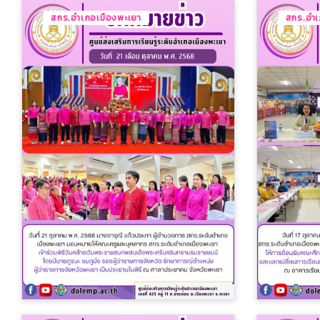
สกร.อำเภอเมืองพะเยา
สกร.อำเ