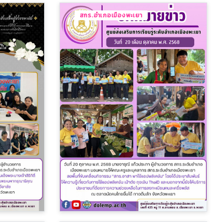
สกร.อำเภอเมืองพะเยา