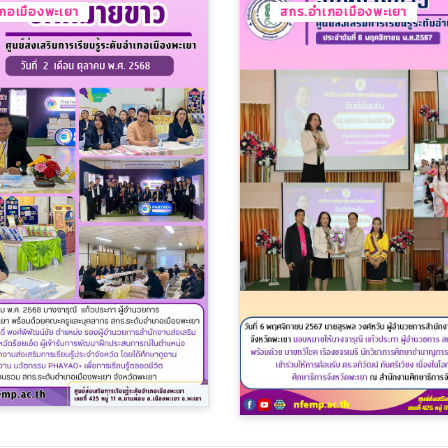
ภอเมืองพะเยา
สกร.อำเภอเมืองพะเยา