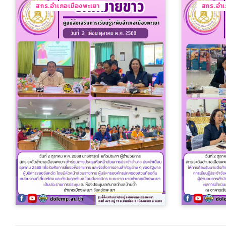
สกร.อำเภอเมืองพะเยา
สกร.อำเ