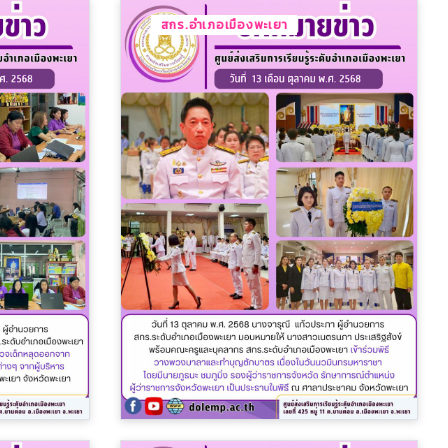
สกร.อำเภอเมืองพะเยา