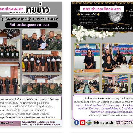
ภอเมืองพะเยา
สกร.อำเภอเมืองพะเยา