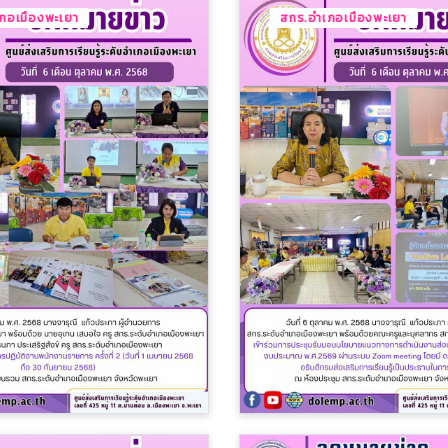
ภอเมืองพะเยา
สกร.อำเภอเมืองพะเยา