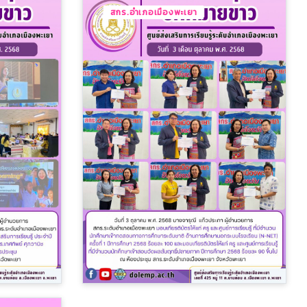
สกร.อำเภอเมืองพะเยา