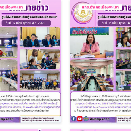
ภอเมืองพะเยา
สกร.อำเภอเมืองพะเยา