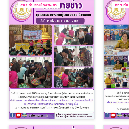
สกร.อำเภอเมืองพะเยา
สกร.อำเ